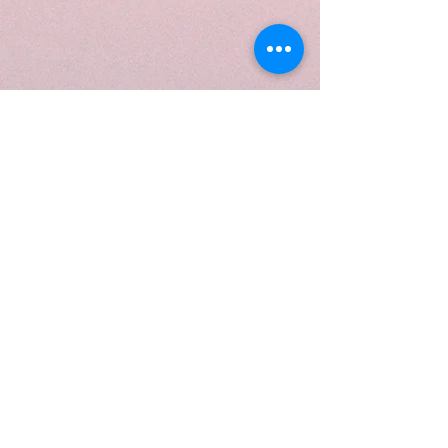
UBICACIÓN
MATERSUR se encuentra ubicado dentro del
área patrimonial denominada centro histórico
de Bahía Blanca, un lugar referente y cargado
de historia dentro de la ciudad.